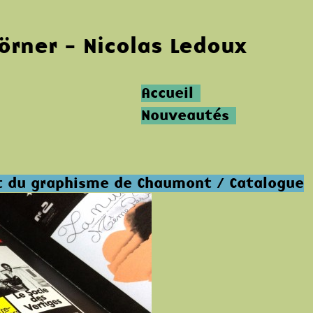
Körner - Nicolas Ledoux
Accueil
Nouveautés
 et du graphisme de Chaumont / Catalogue