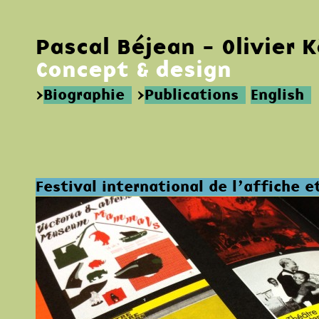
Pascal Béjean - Olivier 
Concept & design
>
Biographie
>
Publications
English
Festival international de l’affiche