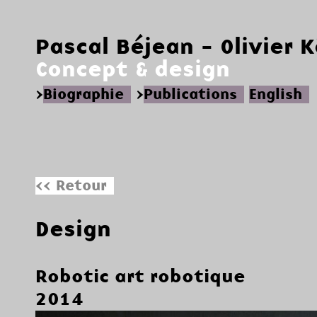
Pascal Béjean - Olivier 
Concept & design
>
Biographie
>
Publications
English
<< Retour
Design
Robotic art robotique
2014