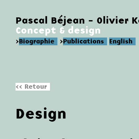
Pascal Béjean - Olivier 
Concept & design
>
Biographie
>
Publications
English
<< Retour
Design