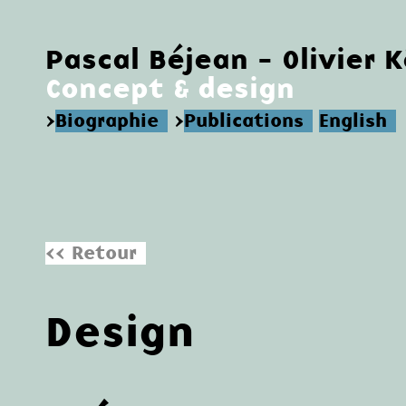
Pascal Béjean - Olivier 
Concept & design
>
Biographie
>
Publications
English
<< Retour
Design