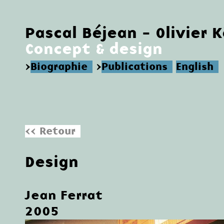
Pascal Béjean - Olivier 
Concept & design
>
Biographie
>
Publications
English
<< Retour
Design
Jean Ferrat
2005