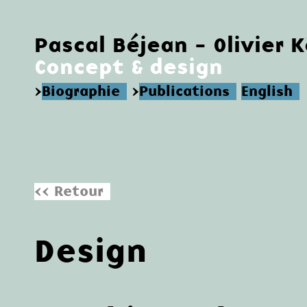
Pascal Béjean - Olivier 
Concept & design
>
Biographie
>
Publications
English
<< Retour
Design