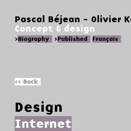
Pascal Béjean - Olivier 
Concept & design
>
Biography
>
Published
Français
<< Back
Design
Internet