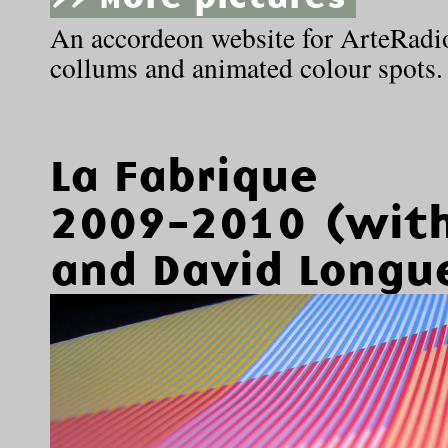
An accordeon website for ArteRadio
collums and animated colour spots
La Fabrique
2009-2010 (with
and David Longu