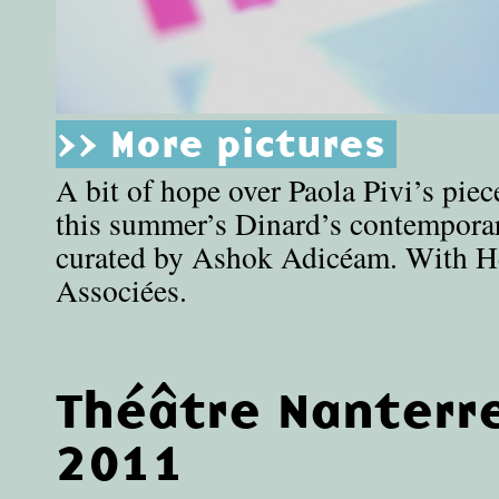
>> More pictures
A bit of hope over Paola Pivi’s piece
this summer’s Dinard’s contemporar
curated by Ashok Adicéam. With H
Associées.
Théâtre Nanterr
2011