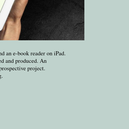
and an e-book reader on iPad.
ted and produced. An
prospective project.
g
.