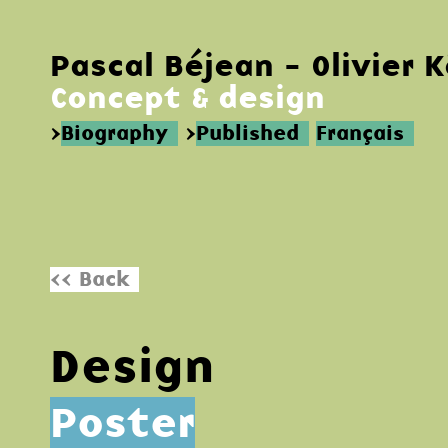
Pascal Béjean - Olivier 
Concept & design
>
Biography
>
Published
Français
<< Back
Design
Poster