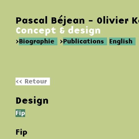
Pascal Béjean - Olivier 
Concept & design
>
Biographie
>
Publications
English
<< Retour
Design
Fip
Fip