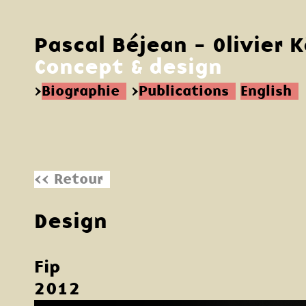
Pascal Béjean - Olivier 
Concept & design
>
Biographie
>
Publications
English
<< Retour
Design
Fip
2012