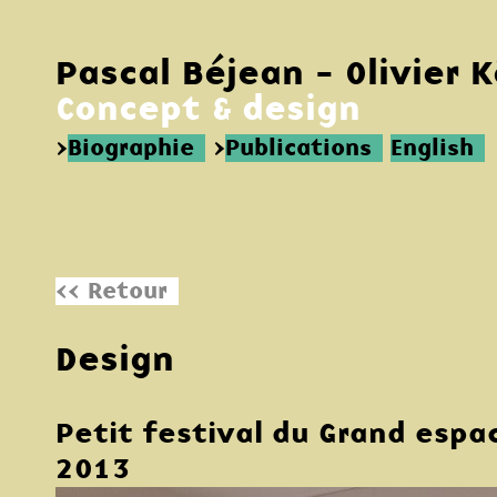
Pascal Béjean - Olivier 
Concept & design
>
Biographie
>
Publications
English
<< Retour
Design
Petit festival du Grand espa
2013