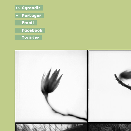
>>
Agrandir
•
Partager
Email
Facebook
Twitter