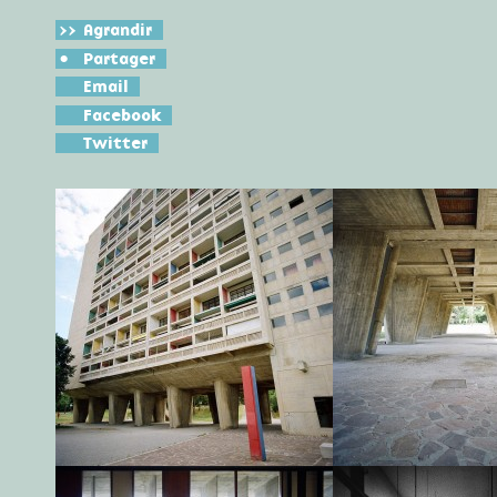
>>
Agrandir
•
Partager
Email
Facebook
Twitter