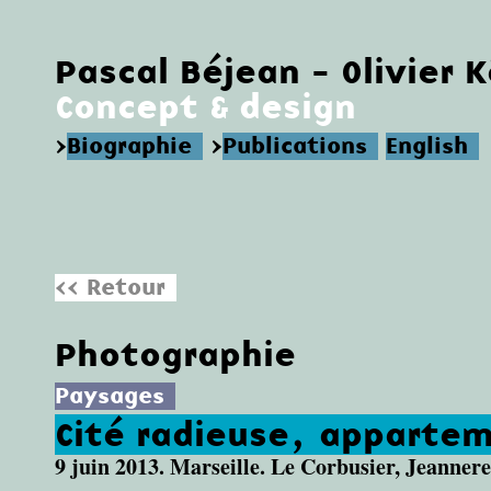
Pascal Béjean - Olivier 
Concept & design
>
Biographie
>
Publications
English
<< Retour
Photographie
Paysages
Cité radieuse, apparte
9 juin 2013. Marseille. Le Corbusier, Jeannere