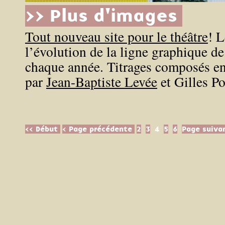
>> Plus d'images
Tout nouveau site pour le théâtre
! L
l’évolution de la ligne graphique d
chaque année. Titrages composés en
par
Jean-Baptiste Levée
et Gilles Po
<< Début
< Page précédente
2
3
4
5
6
Page suiva