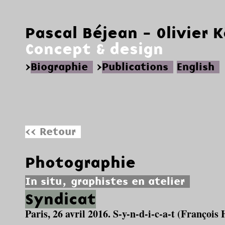
Pascal Béjean - Olivier 
Concept & design
>
Biographie
>
Publications
English
<< Retour
Photographie
In situ, graphistes en atelier
Syndicat
Paris, 26 avril 2016. S-y-n-d-i-c-a-t (Franço