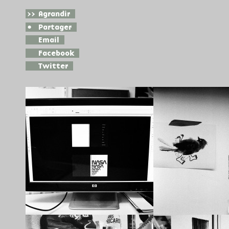
>>
Agrandir
•
Partager
Email
Facebook
Twitter