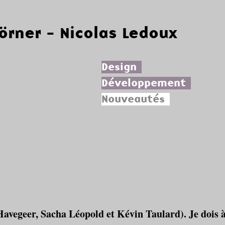
Körner - Nicolas Ledoux
Design
Développement
Nouveautés
is Havegeer, Sacha Léopold et Kévin Taulard). Je doi