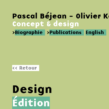
Pascal Béjean - Olivier 
Concept & design
>
Biographie
>
Publications
English
<< Retour
Design
Édition