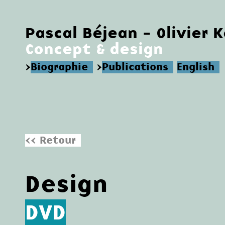
Pascal Béjean - Olivier 
Concept & design
>
Biographie
>
Publications
English
<< Retour
Design
DVD