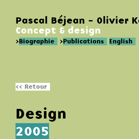
Pascal Béjean - Olivier 
Concept & design
>
Biographie
>
Publications
English
<< Retour
Design
2005